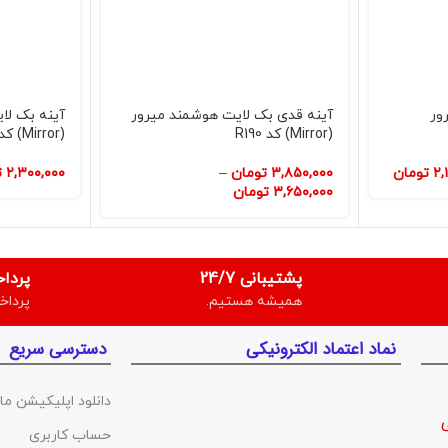
ور
آینه قدی بک لایت هوشمند میرور
آینه بک لا
(Mirror) کد R190
(Mirror) کد C232
۲,
تومان
۳,۸۵۰,۰۰۰
تومان
–
۲,۳۰۰,۰۰۰
ت
۳,۶۵۰,۰۰۰
تومان
پشتیبانی 24/7
پردا
همیشه هستیم.
پرداخ
نماد اعتماد الکترونیکی
دسترسی سریع
دانلود اپلیکیشن ما
حساب کاربری