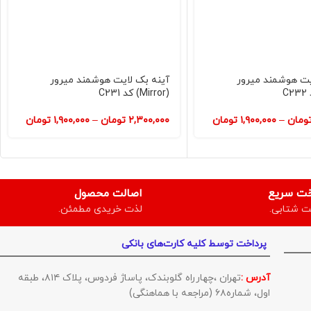
یت هوشمند میرور
آینه بک لایت هوشمند میرور
(Mirror) کد C231
ومان
–
۱,۹۰۰,۰۰۰
تومان
۲,۳۰۰,۰۰۰
تومان
–
۱,۹۰۰,۰۰۰
تومان
خت سریع
اصالت محصول
ت شتابی.
لذت خریدی مطمئن.
پرداخت توسط کلیه کارت‌های بانکی
آدرس :
تهران ،چهارراه گلوبندک، پاساژ فردوس، پلاک ۸۱۴، طبقه
اول، شماره۶۸ (مراجعه با هماهنگی)