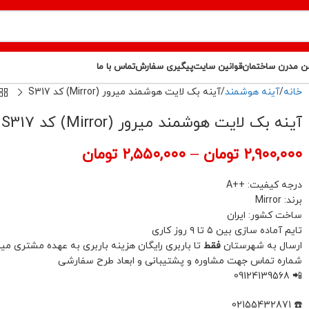
ن مدرن ساختمان
قوانین سایت
پیگیری سفارش
تماس با ما
خانه
آینه هوشمند
آینه بک لایت هوشمند میرور (Mirror) کد S317
آینه بک لایت هوشمند میرور (Mirror) کد S317
۲,۹۰۰,۰۰۰
تومان
–
۲,۵۵۰,۰۰۰
تومان
درجه کیفیت: ++A
برند: Mirror
ساخت کشور: ایران
تایم آماده سازی بین ۵ تا ۹ روز کاری
ارسال به شهرستان
فقط
تا باربری رایگان هزینه باربری به عهده مشتری میب
شماره تماس جهت مشاوره و پشتیبانی و ابعاد طرح سفارشی
📲 09124139568
☎️ 02155432871