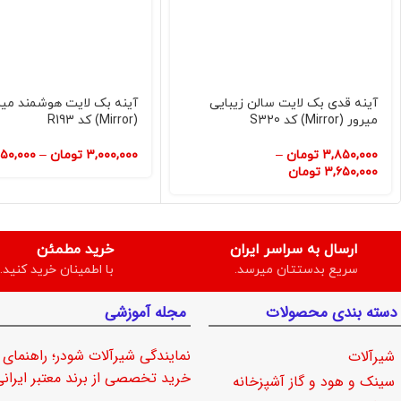
آینه قدی بک لایت سالن زیبایی
آینه بک لایت هوشمند میر
میرور (Mirror) کد S320
(Mirror) کد R193
۳,۸۵۰,۰۰۰
تومان
–
۳,۰۰۰,۰۰۰
تومان
–
۱۵۰,۰۰۰
۳,۶۵۰,۰۰۰
تومان
ارسال به سراسر ایران
خرید مطمئن
سریع بدستتان میرسد.
با اطمینان خرید کنید.
دسته بندی محصولات
مجله آموزشی
نمایندگی شیرآلات شودر؛ راهنمای
شیرآلات
خرید تخصصی از برند معتبر ایرانی
سینک و هود و گاز آشپزخانه