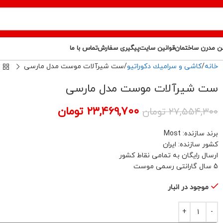
ن مدرن ساختمان
قوانین سایت
پیگیری سفارش
تماس با ما
خانه
كاشى و سراميك دكوراتيو
ست شیرآلات موست مدل مارسی
ست شیرآلات موست مدل مارسی
۲۳,۴۶۹,۷۰۰
تومان
۲۷,۵۵۴,۳۰۰
تومان
برند سازنده: Most
کشور سازنده: ایران
ارسال رایگان به تمامی نقاط کشور
5 سال گارانتى رسمى موست
موجود در انبار