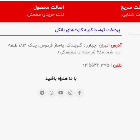
خت سریع
اصالت محصول
ت شتابی.
لذت خریدی مطمئن.
پرداخت توسط کلیه کارت‌های بانکی
آدرس :
تهران ،چهارراه گلوبندک، پاساژ فردوس، پلاک ۸۱۴، طبقه
اول، شماره۶۸ (مراجعه با هماهنگی)
تلفن :
02155421375
با ما همراه باشید