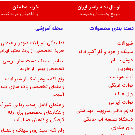
ارسال به سراسر ایران
خرید مطمئن
سریع بدستتان میرسد.
با اطمینان خرید کنید.
دسته بندی محصولات
مجله آموزشی
نمایندگی شیرآلات شودر؛ راهنمای
شیرآلات
خرید تخصصی از برند معتبر ایرانی
سینک و هود و گاز آشپزخانه
دوش حمام
معایب سینک دست ساز؛ بررسی
روشویی
تخصصی پیش از خرید
آینه هوشمند
رفع لکه جوهر نمک از شیرآلات؛
توالت فرنگی
راهنمای تخصصی پاک سازی بدو
وال هنگ
آسیب
توالت ایرانی
راهنمای کامل رسوب زدایی شیر آب
لوازم جانبی سرویس بهداشتی
راهکارهای تخصصی برای رفع
دستگاه تصفیه آب خانگی
گرفتگی و کاهش فشار آب
وان جکوزی
رفع لکه اسید روی سینک؛ راهنمای