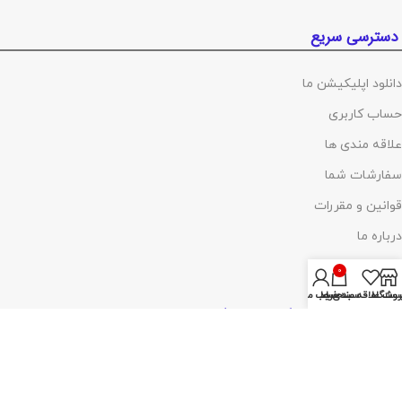
دسترسی سریع
دانلود اپلیکیشن ما
حساب کاربری
علاقه مندی ها
سفارشات شما
قوانین و مقررات
درباره ما
تماس با ما
0
روشگاه
ست علاقه مندی ها
سبد خرید
حساب من
پرداخت توسط کلیه کارت‌های بانکی
آدرس :
تهران ،چهارراه گلوبندک، پاساژ فردوس، پلاک ۸۱۴، طبقه اول، شماره۶۸
(مراجعه با هماهنگی)