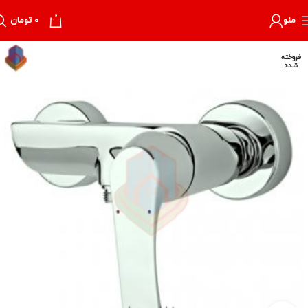
0
منو
۰
تومان
فروخته
شده