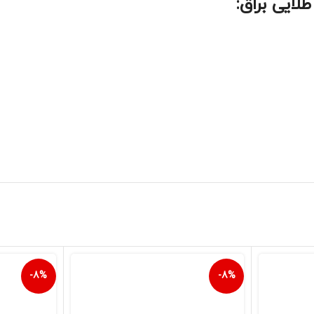
لایی براق:
-8%
-8%