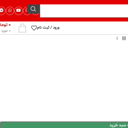
۰
توما
ورود / ثبت نام
0
مورد
 سبد خرید