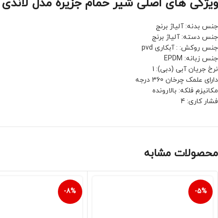
ویژگی های اصلی شیر حمام جزیره مدل لاندی ط
جنس بدنه: آلیاژ برنج
جنس دسته: آلیاژ برنج
جنس روکش: : آبکاری pvd
جنس زبانه: EPDM
نرخ جریان آبی (دبی): 1
دارای علمک چرخان 360 درجه
مکانیزم فلکه: بالارونده
فشار کاری: 4
محصولات مشابه
-8%
-5%