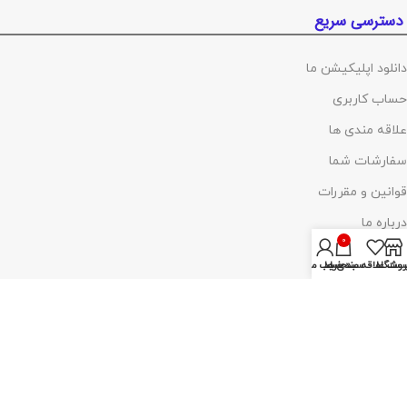
دسترسی سریع
دانلود اپلیکیشن ما
حساب کاربری
علاقه مندی ها
سفارشات شما
قوانین و مقررات
درباره ما
0
تماس با ما
روشگاه
ست علاقه مندی ها
سبد خرید
حساب من
پرداخت توسط کلیه کارت‌های بانکی
آدرس :
تهران ،چهارراه گلوبندک، پاساژ فردوس، پلاک ۸۱۴، طبقه اول، شماره۶۸
(مراجعه با هماهنگی)
تلفن :
02155421375