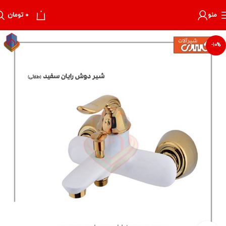
0
منو
۰
تومان
-10%