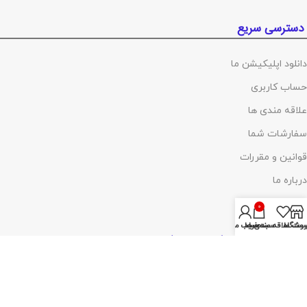
دسترسی سریع
دانلود اپلیکیشن ما
حساب کاربری
علاقه مندی ها
سفارشات شما
قوانین و مقررات
درباره ما
تماس با ما
0
روشگاه
ست علاقه مندی ها
سبد خرید
حساب من
پرداخت توسط کلیه کارت‌های بانکی
آدرس :
تهران ،چهارراه گلوبندک، پاساژ فردوس، پلاک ۸۱۴، طبقه اول، شماره۶۸
(مراجعه با هماهنگی)