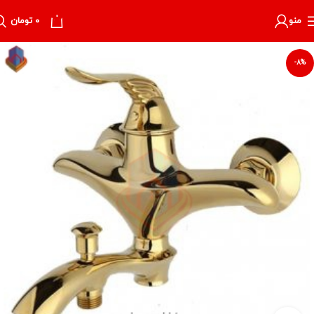
0
منو
۰
تومان
-8%