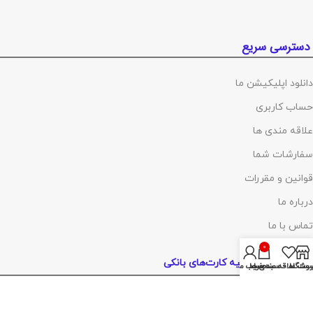
دسترسی سریع
دانلود اپلیکیشن ما
حساب کاربری
علاقه مندی ها
سفارشات شما
قوانین و مقررات
درباره ما
تماس با ما
0
پرداخت توسط کلیه کارت‌های بانکی
روشگاه
ست علاقه مندی ها
سبد خرید
حساب من
آدرس :
تهران ،چهارراه گلوبندک، پاساژ فردوس، پلاک ۸۱۴، طبقه اول، شماره۶۸
(مراجعه با هماهنگی)