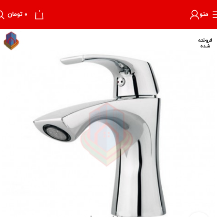
0
منو
۰
تومان
فروخته
شده