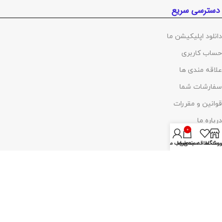
دسترسی سریع
دانلود اپلیکیشن ما
حساب کاربری
علاقه مندی ها
سفارشات شما
قوانین و مقررات
درباره ما
0
تماس با ما
روشگاه
ست علاقه مندی ها
سبد خرید
حساب من
پرداخت توسط کلیه کارت‌های بانکی
آدرس :
تهران ،چهارراه گلوبندک، پاساژ فردوس، پلاک ۸۱۴، طبقه اول، شماره۶۸
(مراجعه با هماهنگی)
تلفن :
02155421375