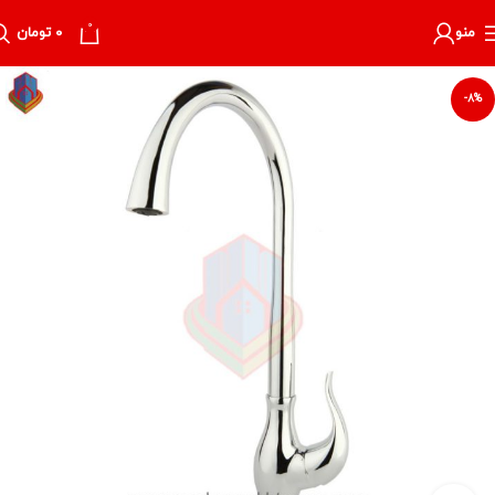
0
منو
۰
تومان
-8%