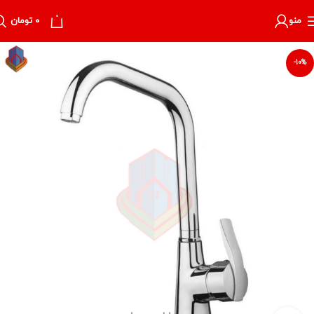
0
منو
۰
تومان
-10%