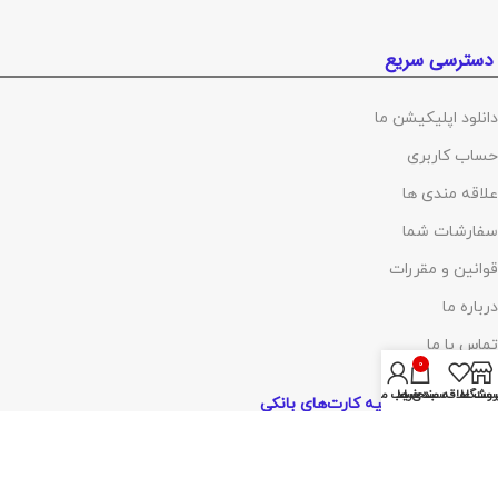
دسترسی سریع
دانلود اپلیکیشن ما
حساب کاربری
علاقه مندی ها
سفارشات شما
قوانین و مقررات
درباره ما
تماس با ما
0
روشگاه
ست علاقه مندی ها
سبد خرید
حساب من
پرداخت توسط کلیه کارت‌های بانکی
آدرس :
تهران ،چهارراه گلوبندک، پاساژ فردوس، پلاک ۸۱۴، طبقه اول، شماره۶۸
(مراجعه با هماهنگی)