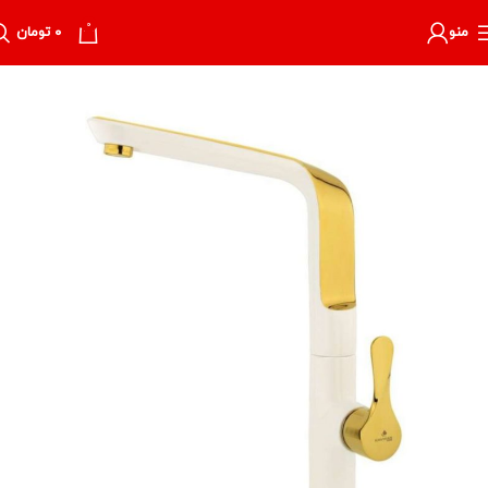
0
منو
۰
تومان