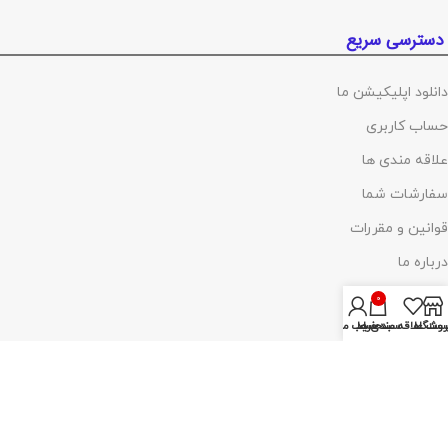
دسترسی سریع
دانلود اپلیکیشن ما
حساب کاربری
علاقه مندی ها
سفارشات شما
قوانین و مقررات
درباره ما
تماس با ما
0
روشگاه
ست علاقه مندی ها
سبد خرید
حساب من
پرداخت توسط کلیه کارت‌های بانکی
آدرس :
تهران ،چهارراه گلوبندک، پاساژ فردوس، پلاک ۸۱۴، طبقه اول، شماره۶۸
(مراجعه با هماهنگی)