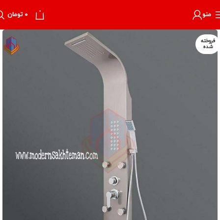
0
منو
۰
تومان
فروخته
شده