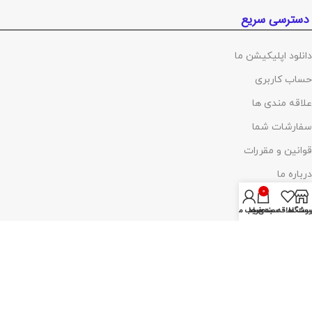
دسترسی سریع
دانلود اپلیکیشن ما
حساب کاربری
علاقه مندی ها
سفارشات شما
قوانین و مقررات
درباره ما
0
تماس با ما
روشگاه
ست علاقه مندی ها
سبد خرید
حساب من
پرداخت توسط کلیه کارت‌های بانکی
آدرس :
تهران ،چهارراه گلوبندک، پاساژ فردوس، پلاک ۸۱۴، طبقه اول، شماره۶۸
(مراجعه با هماهنگی)