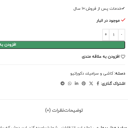
✔خدمات پس از فروش:10 سال
موجود در انبار
افزودن به
افزودن به علاقه مندی
دسته:
كاشى و سراميك دكوراتيو
اشتراک گذاری:
توضیحات
نظرات (0)
 سفید مدل ریما
می تواند این انتظارات شما را براورده کند. این دوش که ب