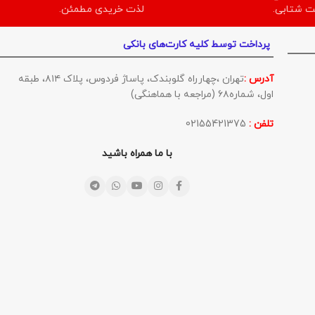
ت شتابی.
لذت خریدی مطمئن.
پرداخت توسط کلیه کارت‌های بانکی
آدرس :
تهران ،چهارراه گلوبندک، پاساژ فردوس، پلاک ۸۱۴، طبقه
اول، شماره۶۸ (مراجعه با هماهنگی)
تلفن :
02155421375
با ما همراه باشید