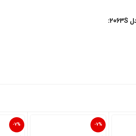
۲:
-7%
-7%