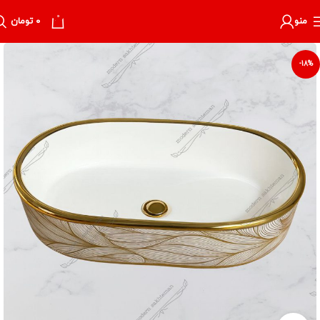
0
منو
۰
تومان
-18%