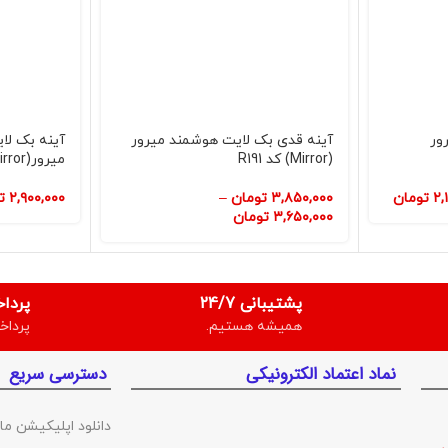
ور
آینه قدی بک لایت هوشمند میرور
آینه بک لا
(Mirror) کد R191
میرور(Mirror) کد S316
۲,
تومان
۳,۸۵۰,۰۰۰
تومان
–
۲,۹۰۰,۰۰۰
ت
۳,۶۵۰,۰۰۰
تومان
پشتیبانی 24/7
پردا
همیشه هستیم.
پرداخ
نماد اعتماد الکترونیکی
دسترسی سریع
دانلود اپلیکیشن ما