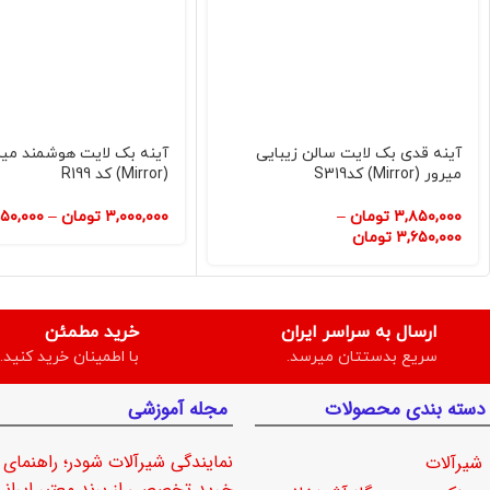
آینه قدی بک لایت سالن زیبایی
آینه بک لایت هوشمند میر
میرور (Mirror) کدS319
(Mirror) کد R199
۳,۸۵۰,۰۰۰
تومان
–
۳,۰۰۰,۰۰۰
تومان
–
۱۵۰,۰۰۰
۳,۶۵۰,۰۰۰
تومان
ارسال به سراسر ایران
خرید مطمئن
سریع بدستتان میرسد.
با اطمینان خرید کنید.
دسته بندی محصولات
مجله آموزشی
نمایندگی شیرآلات شودر؛ راهنمای
شیرآلات
خرید تخصصی از برند معتبر ایرانی