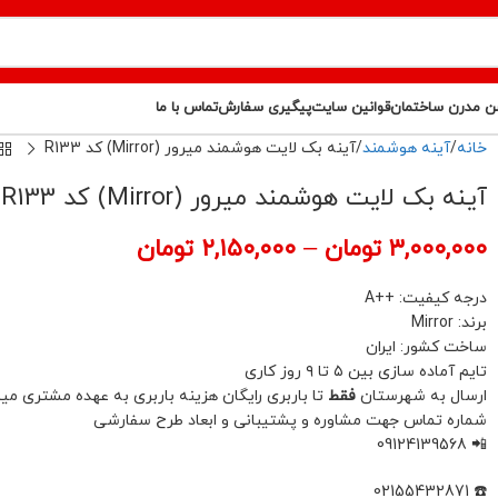
ن مدرن ساختمان
قوانین سایت
پیگیری سفارش
تماس با ما
خانه
آینه هوشمند
آینه بک لایت هوشمند میرور (Mirror) کد R133
آینه بک لایت هوشمند میرور (Mirror) کد R133
۳,۰۰۰,۰۰۰
تومان
–
۲,۱۵۰,۰۰۰
تومان
درجه کیفیت: ++A
برند: Mirror
ساخت کشور: ایران
تایم آماده سازی بین ۵ تا ۹ روز کاری
ارسال به شهرستان
فقط
تا باربری رایگان هزینه باربری به عهده مشتری میب
شماره تماس جهت مشاوره و پشتیبانی و ابعاد طرح سفارشی
📲 09124139568
☎️ 02155432871