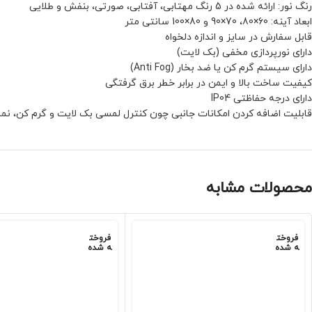
رنگ نور: ارائه شده در 5 رنگ مهتابی، آفتابی، صورتی، بنفش و طلایی
ابعاد آینه: 60×80، 70×90 و 80×100 سانتی متر
قابل سفارش در سایز و اندازه دلخواه
دارای نورپردازی مخفی (بک لایت)
دارای سیستم گرم کن یا ضد بخار (Anti Fog)
کیفیت ساخت بالا و ایمن در برابر خطر برق گرفتگی
دارای درجه حفاظتی IP04
قابلیت اضافه کردن امکانات جانبی چون کنترل لمسی بک لایت و گرم کن، نما
محصولات مشابه
فروخت
فروخت
ه شده
ه شده