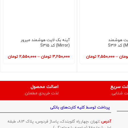
یت هوشمند
آینه بک لایت هوشمند میرور
(Mirror) کد S315
ومان
–
۲,۵۵۰,۰۰۰
تومان
۳,۲۵۰,۰۰۰
تومان
–
۲,۵۵۰,۰۰۰
تومان
خت سریع
اصالت محصول
ت شتابی.
لذت خریدی مطمئن.
پرداخت توسط کلیه کارت‌های بانکی
آدرس :
تهران ،چهارراه گلوبندک، پاساژ فردوس، پلاک ۸۱۴، طبقه
اول، شماره۶۸ (مراجعه با هماهنگی)