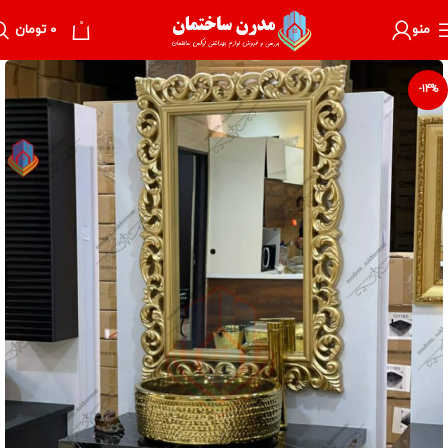
0
منو
۰
تومان
-14%