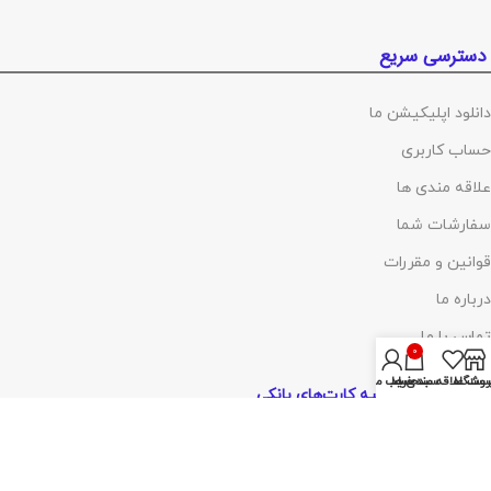
دسترسی سریع
دانلود اپلیکیشن ما
حساب کاربری
علاقه مندی ها
سفارشات شما
قوانین و مقررات
درباره ما
تماس با ما
0
روشگاه
ست علاقه مندی ها
سبد خرید
حساب من
پرداخت توسط کلیه کارت‌های بانکی
آدرس :
تهران ،چهارراه گلوبندک، پاساژ فردوس، پلاک ۸۱۴، طبقه اول، شماره۶۸
(مراجعه با هماهنگی)