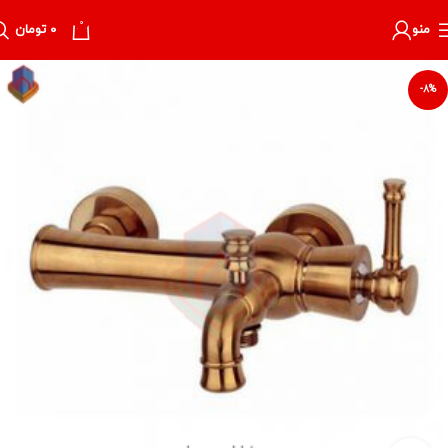
0
منو
۰
تومان
-8%