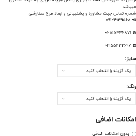
ارسال به شهرستان
فقط
تا باربری رایگان هزینه باربری به عهده مشتری
میباشد.
شماره تماس جهت مشاوره و پشتیبانی و ابعاد طرح سفارشی
📲 09124139568
☎️ 02155432871
☎️ 02155432697
سایز
رنگ
امکانات اضافی
بدون امکانات اضافی