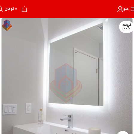
0
منو
۰
تومان
فروخته
شده