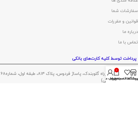
علاقه مندی ها
سفارشات شما
قوانین و مقررات
درباره ما
تماس با ما
پرداخت توسط کلیه کارت‌های بانکی
0
آدرس :
تهران ،چهارراه گلوبندک، پاساژ فردوس، پلاک ۸۱۴، طبقه اول، شماره۶۸
روشگاه
ست علاقه مندی ها
سبد خرید
حساب من
(مراجعه با هماهنگی)
تلفن :
02155421375
با ما همراه باشید
2023 کلیه حقوق برای مدرن ساختمان محفوظ است. طراحی و سئو سایت