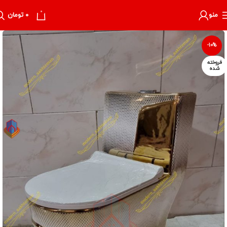
0
منو
۰
تومان
-10%
فروخته
شده