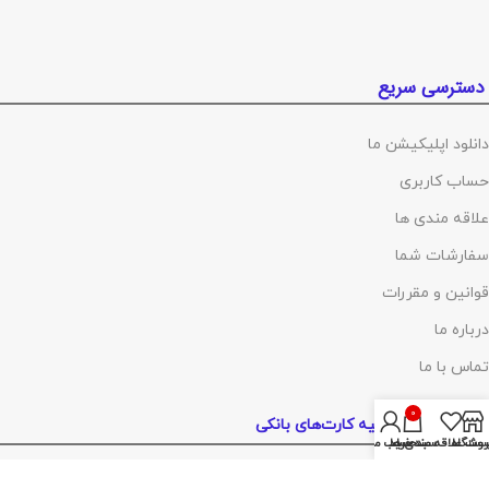
دسترسی سریع
دانلود اپلیکیشن ما
حساب کاربری
علاقه مندی ها
سفارشات شما
قوانین و مقررات
درباره ما
تماس با ما
0
پرداخت توسط کلیه کارت‌های بانکی
روشگاه
ست علاقه مندی ها
سبد خرید
حساب من
آدرس :
تهران ،چهارراه گلوبندک، پاساژ فردوس، پلاک ۸۱۴، طبقه اول، شماره۶۸