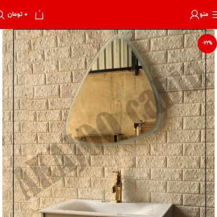
0
منو
۰
تومان
-22%