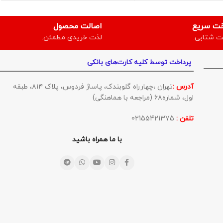
خت سریع
اصالت محصول
ت شتابی.
لذت خریدی مطمئن.
پرداخت توسط کلیه کارت‌های بانکی
آدرس :
تهران ،چهارراه گلوبندک، پاساژ فردوس، پلاک ۸۱۴، طبقه
اول، شماره۶۸ (مراجعه با هماهنگی)
تلفن :
02155421375
با ما همراه باشید