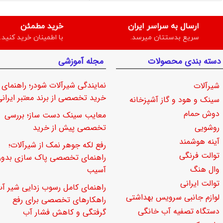
ارسال به سراسر ایران
خرید مطمئن
سریع بدستتان میرسد.
با اطمینان خرید کنید.
دسته بندی محصولات
مجله آموزشی
نمایندگی شیرآلات شودر؛ راهنمای
شیرآلات
خرید تخصصی از برند معتبر ایرانی
سینک و هود و گاز آشپزخانه
دوش حمام
معایب سینک دست ساز؛ بررسی
روشویی
تخصصی پیش از خرید
آینه هوشمند
رفع لکه جوهر نمک از شیرآلات؛
توالت فرنگی
راهنمای تخصصی پاک سازی بدو
وال هنگ
آسیب
توالت ایرانی
راهنمای کامل رسوب زدایی شیر آب
لوازم جانبی سرویس بهداشتی
راهکارهای تخصصی برای رفع
دستگاه تصفیه آب خانگی
گرفتگی و کاهش فشار آب