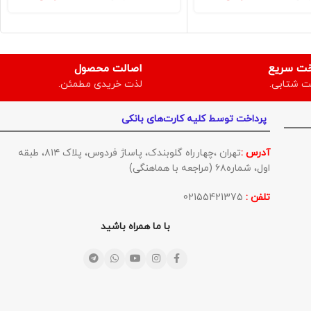
خت سریع
اصالت محصول
ت شتابی.
لذت خریدی مطمئن.
پرداخت توسط کلیه کارت‌های بانکی
آدرس :
تهران ،چهارراه گلوبندک، پاساژ فردوس، پلاک ۸۱۴، طبقه
اول، شماره۶۸ (مراجعه با هماهنگی)
تلفن :
02155421375
با ما همراه باشید