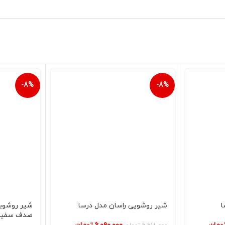
-8%
-8%
ا
شیر روشویی راسان مدل درسا
شیر روشوی
صدف سفید