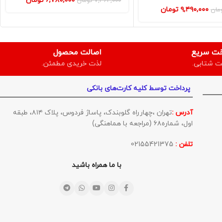
۶,۷۸۰,۰۰۰
تومان
۷,۳۶۴,۰۰۰
تومان
۹,۴۹۰,۰۰۰
تومان
مان
خت سریع
اصالت محصول
ت شتابی.
لذت خریدی مطمئن.
پرداخت توسط کلیه کارت‌های بانکی
آدرس :
تهران ،چهارراه گلوبندک، پاساژ فردوس، پلاک ۸۱۴، طبقه
اول، شماره۶۸ (مراجعه با هماهنگی)
تلفن :
02155421375
با ما همراه باشید