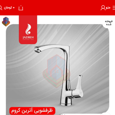
0
منو
۰
تومان
فروخته
شده