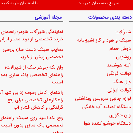
سریع بدستتان میرسد.
با اطمینان خرید کنید.
دسته بندی محصولات
مجله آموزشی
نمایندگی شیرآلات شودر؛ راهنمای
شیرآلات
خرید تخصصی از برند معتبر ایرانی
سینک و هود و گاز آشپزخانه
دوش حمام
معایب سینک دست ساز؛ بررسی
روشویی
تخصصی پیش از خرید
آینه هوشمند
رفع لکه جوهر نمک از شیرآلات؛
توالت فرنگی
راهنمای تخصصی پاک سازی بدو
وال هنگ
آسیب
توالت ایرانی
راهنمای کامل رسوب زدایی شیر آب
لوازم جانبی سرویس بهداشتی
راهکارهای تخصصی برای رفع
دستگاه تصفیه آب خانگی
گرفتگی و کاهش فشار آب
وان جکوزی
رفع لکه اسید روی سینک؛ راهنمای
دستگاه خوشبو کننده هوا
تخصصی پاک سازی بدون آسیب ب
سطح