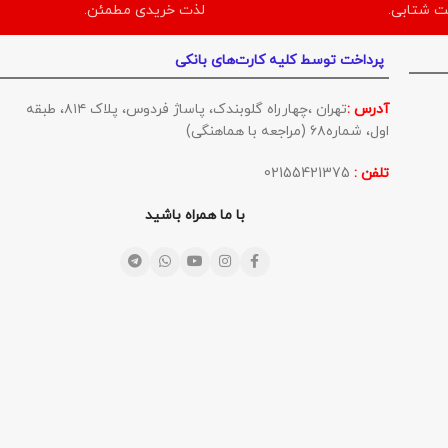
ت شتابی.
لذت خریدی مطمئن.
پرداخت توسط کلیه کارت‌های بانکی
آدرس :
تهران ،چهارراه گلوبندک، پاساژ فردوس، پلاک ۸۱۴، طبقه
اول، شماره۶۸ (مراجعه با هماهنگی)
تلفن :
02155421375
با ما همراه باشید