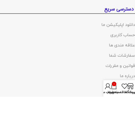
دسترسی سریع
دانلود اپلیکیشن ما
حساب کاربری
علاقه مندی ها
سفارشات شما
قوانین و مقررات
درباره ما
0
تماس با ما
روشگاه
ست علاقه مندی ها
سبد خرید
حساب من
پرداخت توسط کلیه کارت‌های بانکی
آدرس :
تهران ،چهارراه گلوبندک، پاساژ فردوس، پلاک ۸۱۴، طبقه اول، شماره۶۸
(مراجعه با هماهنگی)