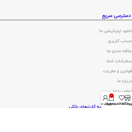
دسترسی سریع
دانلود اپلیکیشن ما
حساب کاربری
علاقه مندی ها
سفارشات شما
قوانین و مقررات
درباره ما
تماس با ما
0
روشگاه
ست علاقه مندی ها
سبد خرید
حساب من
پرداخت توسط کلیه کارت‌های بانکی
آدرس :
تهران ،چهارراه گلوبندک، پاساژ فردوس، پلاک ۸۱۴، طبقه اول، شماره۶۸
(مراجعه با هماهنگی)